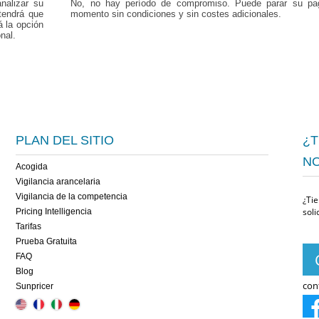
nalizar su
No, no hay período de compromiso. Puede parar su pag
tendrá que
momento sin condiciones y sin costes adicionales.
á la opción
nal.
PLAN DEL SITIO
¿T
N
Acogida
Vigilancia arancelaria
Vigilancia de la competencia
¿Ti
soli
Pricing Intelligencia
Tarifas
Prueba Gratuita
FAQ
Blog
con
Sunpricer