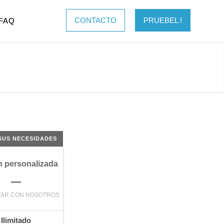
CONTACTO
PRUEBEL !
FAQ
SUS NECESIDADES
n personalizada
–
TAR CON NOSOTROS
Ilimitado